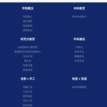
学院概况
本科教育
学院简介
本科专业简介
现任领导
院设机构
师资队伍
研究生教育
学科建设
欢迎报考心理学院
学科点
教师研究方向和导师简介
学科平台
专业介绍
格物讲坛
博士后
学术交流
培养方案
就业情况
党群 ● 学工
制度 ● 资源
党建工作
本科管理制度
工会工作
团学风采
学生工作
招生就业