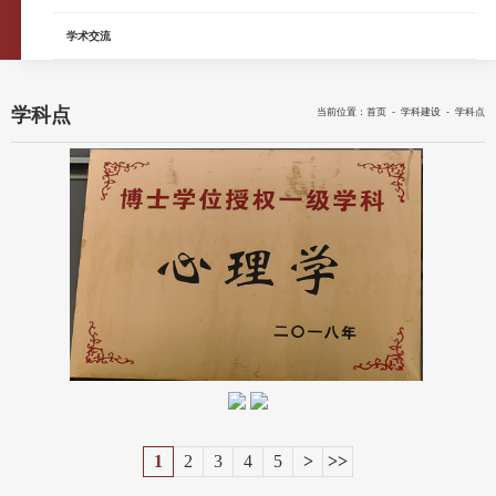
学术交流
学科点
当前位置：
首页
-
学科建设
-
学科点
1
2
3
4
5
>
>>