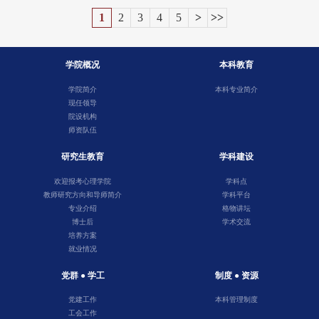
1
2
3
4
5
>
>>
学院概况
本科教育
学院简介
本科专业简介
现任领导
院设机构
师资队伍
研究生教育
学科建设
欢迎报考心理学院
学科点
教师研究方向和导师简介
学科平台
专业介绍
格物讲坛
博士后
学术交流
培养方案
就业情况
党群 ● 学工
制度 ● 资源
党建工作
本科管理制度
工会工作