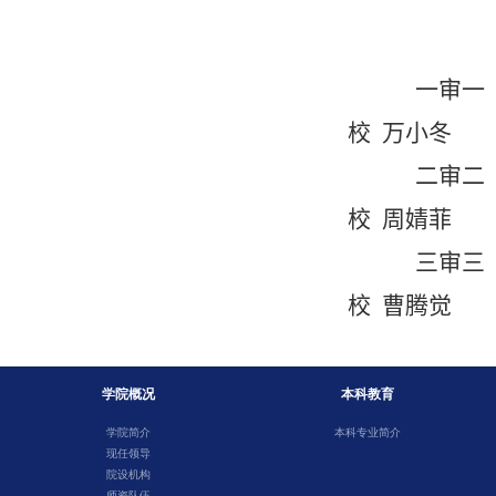
一审一
校 万小冬
二审二
校 周婧菲
三审三
校 曹腾觉
学院概况
本科教育
学院简介
本科专业简介
现任领导
院设机构
师资队伍