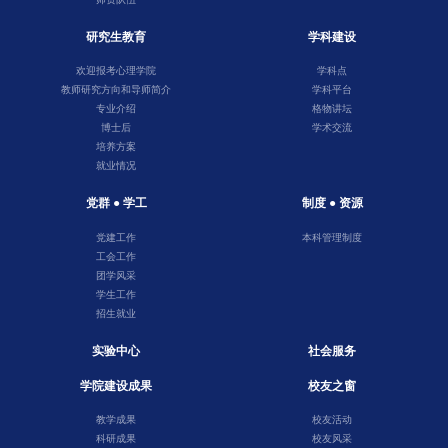
研究生教育
学科建设
欢迎报考心理学院
学科点
教师研究方向和导师简介
学科平台
专业介绍
格物讲坛
博士后
学术交流
培养方案
就业情况
党群 ● 学工
制度 ● 资源
党建工作
本科管理制度
工会工作
团学风采
学生工作
招生就业
实验中心
社会服务
学院建设成果
校友之窗
教学成果
校友活动
科研成果
校友风采